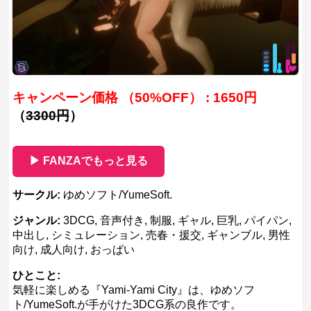
キャンペーン価格 （50%OFF） : 1650円
（
3300円
）
▶ FANZAでもっと見る
サークル:
ゆめソフト/YumeSoft.
ジャンル:
3DCG, 音声付き, 制服, ギャル, 巨乳, パイパン,
中出し, シミュレーション, 売春・援交, ギャンブル, 男性
向け, 成人向け, おっぱい
ひとこと:
気軽に楽しめる『Yami-Yami City』は、ゆめソフ
ト/YumeSoft.が手がけた3DCG系の良作です。