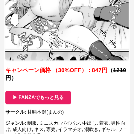
キャンペーン価格 （30%OFF） : 847円
（
1210
円
）
▶ FANZAでもっと見る
サークル:
甘噛本舗(まんの)
ジャンル:
制服, ミニスカ, パイパン, 中出し, 着衣, 男性向
け, 成人向け, キス, 専売, イラマチオ, 潮吹き, ギャル, フェ